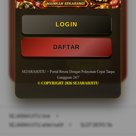
BONUS NEW MEMBER 20%
Minimal Deposit Rp. 5.000
LOGIN
Minimal Withdraw Rp 30.000
DAFTAR
LOGIN
DAFTAR
SEJARAHJITU > Portal Resmi Dengan Pelayanan Cepat Tanpa
Gangguan 24/7
© COPYRIGHT 2026 SEJARAHJITU
Layer Popup Close
SEJARAHJITU link
>
SEJARAHJITU alternatif
>
SLOT DEPO 5k