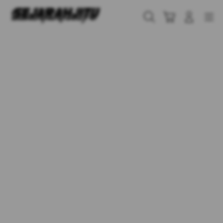
Skip
to
Cari
Troli
Login
Navigation
content