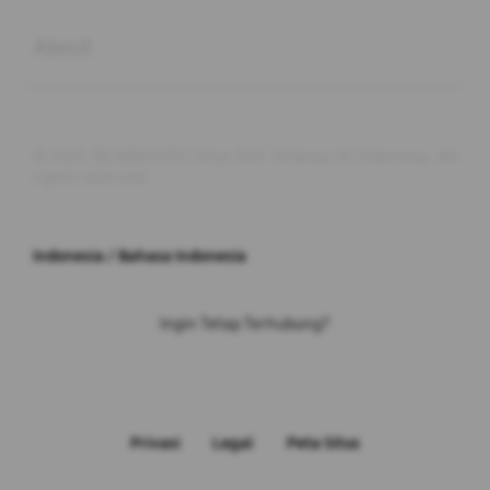
Buka
About
© 2025 SEJARAHJITU Situs Slot Terbesar Di Indonesia. All
rights reserved.
Indonesia / Bahasa Indonesia
Ingin Tetap Terhubung?
Privasi
Legal
Peta Situs